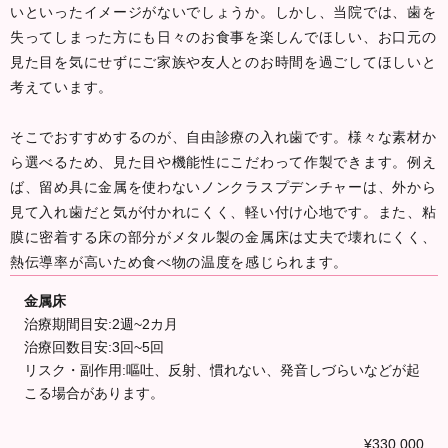
いといったイメージがないでしょうか。しかし、当院では、歯を
失ってしまった方にも日々のお食事を楽しんでほしい、お口元の
見た目を気にせずにご家族や友人とのお時間を過ごしてほしいと
考えています。
そこでおすすめするのが、自由診療の入れ歯です。様々な素材か
ら選べるため、見た目や機能性にこだわって作製できます。例え
ば、留め具に金属を使わないノンクラスプデンチャーは、外から
見て入れ歯だと気が付かれにくく、軽い付け心地です。また、粘
膜に密着する床の部分がメタル製の金属床は丈夫で壊れにくく、
熱伝導率が高いため食べ物の温度を感じられます。
金属床
治療期間目安:2週~2カ月
治療回数目安:3回~5回
リスク・副作用:嘔吐、反射、慣れない、発音しづらいなどが起
こる場合があります。
¥330,000