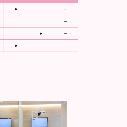
●
–
–
●
–
●
–