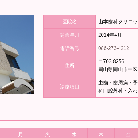
医院名
山本歯科クリニッ
開業年月
2014年4月
電話番号
086-273-4212
〒703-8256
住所
岡山県岡山市中区浜
虫歯・歯周病・予
診療項目
科口腔外科・入れ
月
火
水
木
金