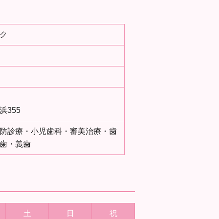
ク
355
防診療・小児歯科・審美治療・歯
歯・義歯
土
日
祝